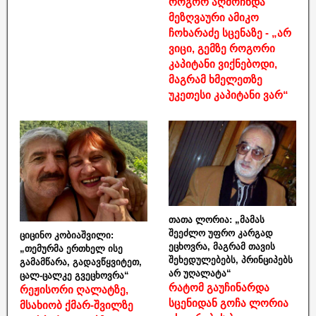
როგორ აღმოჩნდა
მეზღვაური ამიკო
ჩოხარაძე სცენაზე - „არ
ვიცი, გემზე როგორი
კაპიტანი ვიქნებოდი,
მაგრამ ხმელეთზე
უკეთესი კაპიტანი ვარ“
თათა ლორია: „მამას
შეეძლო უფრო კარგად
ციცინო კობიაშვილი:
ეცხოვრა, მაგრამ თავის
„თემურმა ერთხელ ისე
შეხედულებებს, პრინციპებს
გამამწარა, გადავწყვიტეთ,
არ უღალატა“
ცალ-ცალკე გვეცხოვრა“
რატომ გაუჩინარდა
რეჟისორი ღალატზე,
სცენიდან გოჩა ლორია
მსახიობ ქმარ-შვილზე