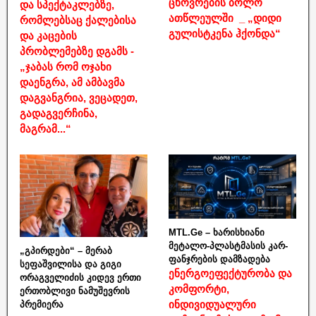
ცხოვრების ბოლო
და სპექტაკლებზე,
ათწლეულში _ „დიდი
რომლებსაც ქალებისა
გულისტკენა ჰქონდა“
და კაცების
პრობლემებზე დგამს -
„ჯაბას რომ ოჯახი
დაენგრა, ამ ამბავმა
დაგვანგრია, ვეცადეთ,
გადაგვერჩინა,
მაგრამ...“
MTL.Ge – ხარისხიანი
მეტალო-პლასტმასის კარ-
„გპირდები“ – მერაბ
ფანჯრების დამზადება
სეფაშვილისა და გიგი
ენერგოეფექტურობა და
ორაგველიძის კიდევ ერთი
კომფორტი,
ერთობლივი ნამუშევრის
ინდივიდუალური
პრემიერა