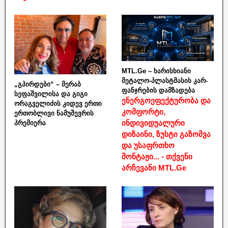
MTL.Ge – ხარისხიანი
მეტალო-პლასტმასის კარ-
„გპირდები“ – მერაბ
ფანჯრების დამზადება
სეფაშვილისა და გიგი
ენერგოეფექტურობა და
ორაგველიძის კიდევ ერთი
კომფორტი,
ერთობლივი ნამუშევრის
ინდივიდუალური
პრემიერა
დიზაინი, ზუსტი გაზომვა
და უსაფრთხო
მონტაჟი... - თქვენი
არჩევანი MTL.Ge