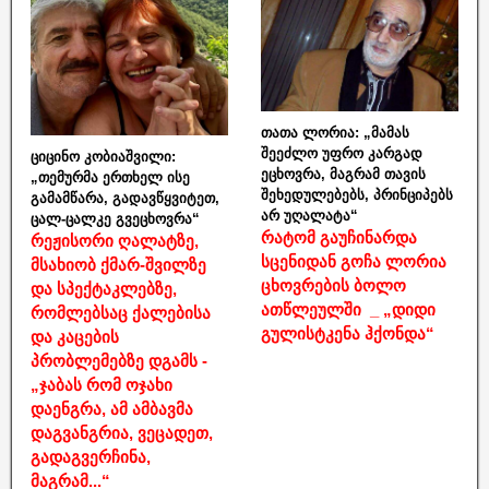
თათა ლორია: „მამას
შეეძლო უფრო კარგად
ციცინო კობიაშვილი:
ეცხოვრა, მაგრამ თავის
„თემურმა ერთხელ ისე
შეხედულებებს, პრინციპებს
გამამწარა, გადავწყვიტეთ,
არ უღალატა“
ცალ-ცალკე გვეცხოვრა“
რატომ გაუჩინარდა
რეჟისორი ღალატზე,
სცენიდან გოჩა ლორია
მსახიობ ქმარ-შვილზე
ცხოვრების ბოლო
და სპექტაკლებზე,
ათწლეულში _ „დიდი
რომლებსაც ქალებისა
გულისტკენა ჰქონდა“
და კაცების
პრობლემებზე დგამს -
„ჯაბას რომ ოჯახი
დაენგრა, ამ ამბავმა
დაგვანგრია, ვეცადეთ,
გადაგვერჩინა,
მაგრამ...“