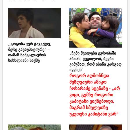
,,გოგონა ჯერ გავგუდე,
მერე გავაუპატიურე” –
„ჩემი შვილები ევროპაში
თამაზ ნამგალაურის
არიან, ვცდილობ, ბევრი
სისხლიანი საქმე
ვიმუშაო, რომ ისინი კარგად
იყვნენ“
როგორ აღმოჩნდა
მეზღვაური ამიკო
ჩოხარაძე სცენაზე - „არ
ვიცი, გემზე როგორი
კაპიტანი ვიქნებოდი,
მაგრამ ხმელეთზე
უკეთესი კაპიტანი ვარ“