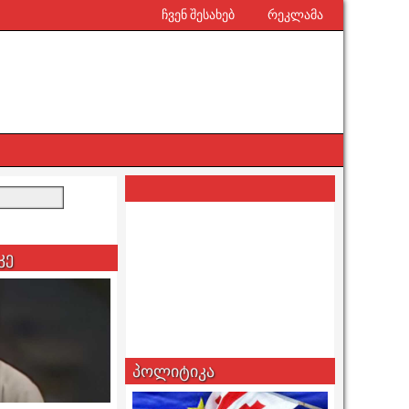
ჩვენ შესახებ
რეკლამა
კე
პოლიტიკა