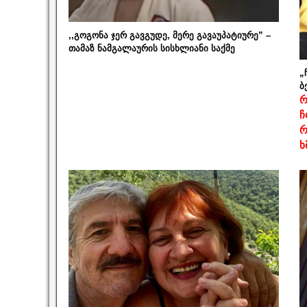
,,გოგონა ჯერ გავგუდე, მერე გავაუპატიურე” –
თამაზ ნამგალაურის სისხლიანი საქმე
„
ბ
რ
ჩ
რ
ხ