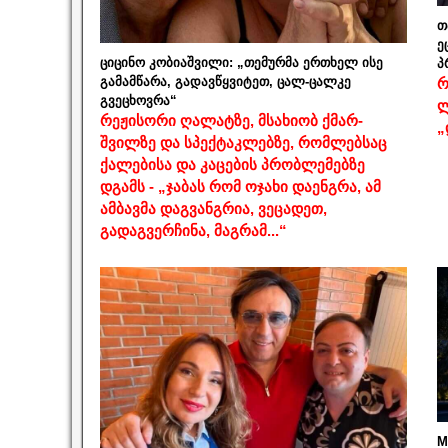
თ
ე
ციცინო კობიაშვილი: „თემურმა ერთხელ ისე
პ
გამამწარა, გადავწყვიტეთ, ცალ-ცალკე
რ
გვეცხოვრა“
ლ
რეჟისორი ღალატზე, მსახიობ ქმარ-
„
შვილზე და სპექტაკლებზე, რომლებსაც
ქალებისა და კაცების პრობლემებზე
დგამს - „ჯაბას რომ ოჯახი დაენგრა, ამ
ამბავმა დაგვანგრია, ვეცადეთ,
გადაგვერჩინა, მაგრამ...“
M