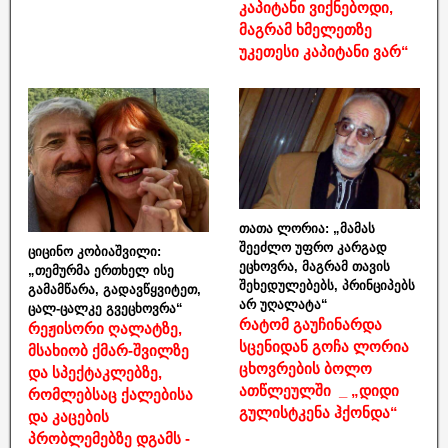
კაპიტანი ვიქნებოდი,
მაგრამ ხმელეთზე
უკეთესი კაპიტანი ვარ“
თათა ლორია: „მამას
შეეძლო უფრო კარგად
ციცინო კობიაშვილი:
ეცხოვრა, მაგრამ თავის
„თემურმა ერთხელ ისე
შეხედულებებს, პრინციპებს
გამამწარა, გადავწყვიტეთ,
არ უღალატა“
ცალ-ცალკე გვეცხოვრა“
რატომ გაუჩინარდა
რეჟისორი ღალატზე,
სცენიდან გოჩა ლორია
მსახიობ ქმარ-შვილზე
ცხოვრების ბოლო
და სპექტაკლებზე,
ათწლეულში _ „დიდი
რომლებსაც ქალებისა
გულისტკენა ჰქონდა“
და კაცების
პრობლემებზე დგამს -