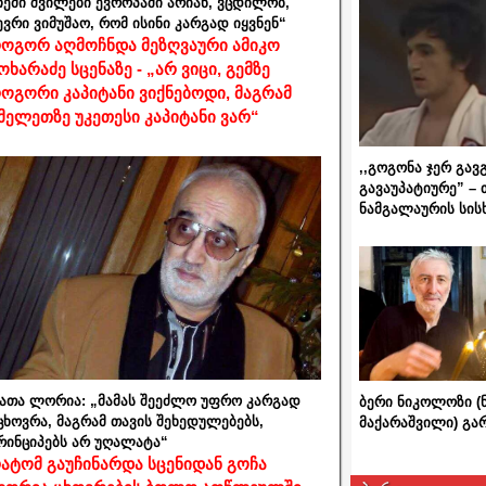
ჩემი შვილები ევროპაში არიან, ვცდილობ,
ევრი ვიმუშაო, რომ ისინი კარგად იყვნენ“
ოგორ აღმოჩნდა მეზღვაური ამიკო
ოხარაძე სცენაზე - „არ ვიცი, გემზე
ოგორი კაპიტანი ვიქნებოდი, მაგრამ
მელეთზე უკეთესი კაპიტანი ვარ“
,,გოგონა ჯერ გავ
გავაუპატიურე” – 
ნამგალაურის სის
ათა ლორია: „მამას შეეძლო უფრო კარგად
ბერი ნიკოლოზი (
ცხოვრა, მაგრამ თავის შეხედულებებს,
მაქარაშვილი) გ
რინციპებს არ უღალატა“
ატომ გაუჩინარდა სცენიდან გოჩა