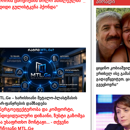
ორია ცხოვრების ბოლო ათწლეულში _
პირადი
დიდი გულისტკენა ჰქონდა“
ციცინო კობიაშვი
ერთხელ ისე გამა
გადავწყვიტეთ, ც
გვეცხოვრა“
TL.Ge – ხარისხიანი მეტალო-პლასტმასის
არ-ფანჯრების დამზადება
ნერგოეფექტურობა და კომფორტი,
ნდივიდუალური დიზაინი, ზუსტი გაზომვა
ა უსაფრთხო მონტაჟი... - თქვენი
რჩევანი MTL.Ge