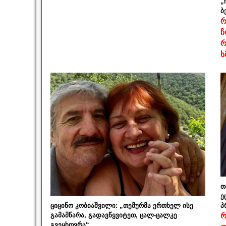
„
ბ
რ
ჩ
რ
ხ
თ
ე
ციცინო კობიაშვილი: „თემურმა ერთხელ ისე
პ
გამამწარა, გადავწყვიტეთ, ცალ-ცალკე
რ
გვეცხოვრა“