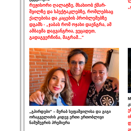
ლ
რეჟისორი ღალატზე, მსახიობ ქმარ-
„
შვილზე და სპექტაკლებზე, რომლებსაც
ქალებისა და კაცების პრობლემებზე
დგამს - „ჯაბას რომ ოჯახი დაენგრა, ამ
ამბავმა დაგვანგრია, ვეცადეთ,
გადაგვერჩინა, მაგრამ...“
M
კ
ე
„გპირდები“ – მერაბ სეფაშვილისა და გიგი
ი
ორაგველიძის კიდევ ერთი ერთობლივი
ნამუშევრის პრემიერა
დ
ა