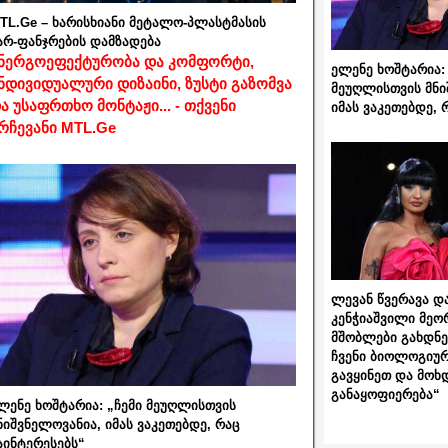
TL.Ge – ხარისხიანი მეტალო-პლასტმასის
არ-ფანჯრების დამზადება
ნერგოეფექტურობა და კომფორტი,
ელენე ხოშტარია: 
ნდივიდუალური დიზაინი, ზუსტი გაზომვა
მეუღლისთვის მნი
ა უსაფრთხო მონტაჟი... - თქვენი
იმას ვაკეთებდე, 
რჩევანი MTL.Ge
ლევან წვერავა და
კენჭიაშვილი მეო
მშობლები გახდნენ
ჩვენი ბიოლოგიურ
გავყინეთ და მოხ
განაყოფიერება“
ლენე ხოშტარია: „ჩემი მეუღლისთვის
ნიშვნელოვანია, იმას ვაკეთებდე, რაც
აინტერესებს“