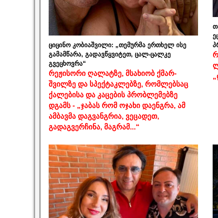
თ
ე
ციცინო კობიაშვილი: „თემურმა ერთხელ ისე
პ
გამამწარა, გადავწყვიტეთ, ცალ-ცალკე
რ
გვეცხოვრა“
ლ
რეჟისორი ღალატზე, მსახიობ ქმარ-
„
შვილზე და სპექტაკლებზე, რომლებსაც
ქალებისა და კაცების პრობლემებზე
დგამს - „ჯაბას რომ ოჯახი დაენგრა, ამ
ამბავმა დაგვანგრია, ვეცადეთ,
გადაგვერჩინა, მაგრამ...“