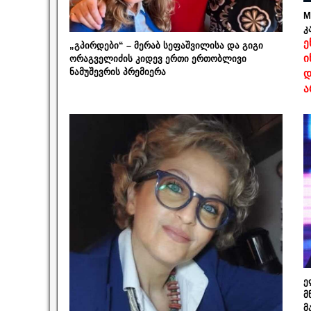
M
კ
ე
„გპირდები“ – მერაბ სეფაშვილისა და გიგი
ი
ორაგველიძის კიდევ ერთი ერთობლივი
ნამუშევრის პრემიერა
დ
ა
ე
მ
მ