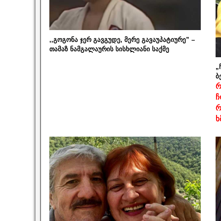
,,გოგონა ჯერ გავგუდე, მერე გავაუპატიურე” –
თამაზ ნამგალაურის სისხლიანი საქმე
„
ბ
რ
ჩ
რ
ხ