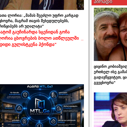
პირადი
ათა ლორია: „მამას შეეძლო უფრო კარგად
ცხოვრა, მაგრამ თავის შეხედულებებს,
რინციპებს არ უღალატა“
ატომ გაუჩინარდა სცენიდან გოჩა
ორია ცხოვრების ბოლო ათწლეულში _
დიდი გულისტკენა ჰქონდა“
ციცინო კობიაშვი
ერთხელ ისე გამა
გადავწყვიტეთ, ც
გვეცხოვრა“