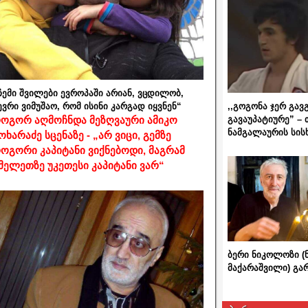
ჩემი შვილები ევროპაში არიან, ვცდილობ,
,,გოგონა ჯერ გავ
ევრი ვიმუშაო, რომ ისინი კარგად იყვნენ“
გავაუპატიურე” – 
ოგორ აღმოჩნდა მეზღვაური ამიკო
ნამგალაურის სის
ოხარაძე სცენაზე - „არ ვიცი, გემზე
ოგორი კაპიტანი ვიქნებოდი, მაგრამ
მელეთზე უკეთესი კაპიტანი ვარ“
ბერი ნიკოლოზი (
მაქარაშვილი) გ