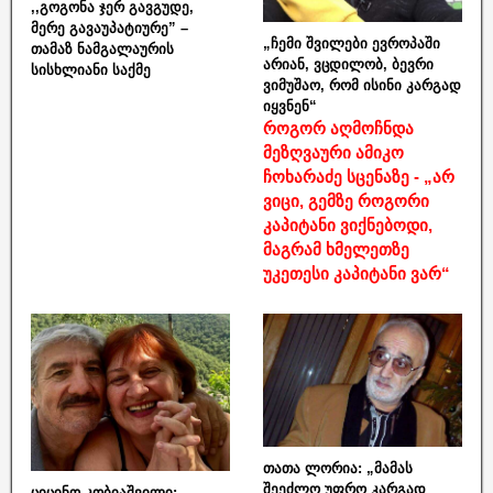
,,გოგონა ჯერ გავგუდე,
მერე გავაუპატიურე” –
„ჩემი შვილები ევროპაში
თამაზ ნამგალაურის
არიან, ვცდილობ, ბევრი
სისხლიანი საქმე
ვიმუშაო, რომ ისინი კარგად
იყვნენ“
როგორ აღმოჩნდა
მეზღვაური ამიკო
ჩოხარაძე სცენაზე - „არ
ვიცი, გემზე როგორი
კაპიტანი ვიქნებოდი,
მაგრამ ხმელეთზე
უკეთესი კაპიტანი ვარ“
თათა ლორია: „მამას
შეეძლო უფრო კარგად
ციცინო კობიაშვილი: