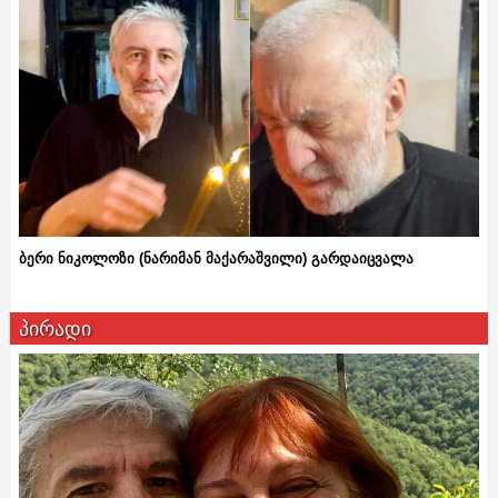
ბერი ნიკოლოზი (ნარიმან მაქარაშვილი) გარდაიცვალა
პირადი