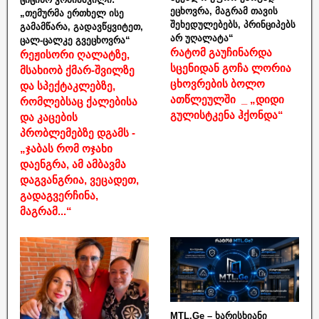
ეცხოვრა, მაგრამ თავის
„თემურმა ერთხელ ისე
შეხედულებებს, პრინციპებს
გამამწარა, გადავწყვიტეთ,
არ უღალატა“
ცალ-ცალკე გვეცხოვრა“
რატომ გაუჩინარდა
რეჟისორი ღალატზე,
სცენიდან გოჩა ლორია
მსახიობ ქმარ-შვილზე
ცხოვრების ბოლო
და სპექტაკლებზე,
ათწლეულში _ „დიდი
რომლებსაც ქალებისა
გულისტკენა ჰქონდა“
და კაცების
პრობლემებზე დგამს -
„ჯაბას რომ ოჯახი
დაენგრა, ამ ამბავმა
დაგვანგრია, ვეცადეთ,
გადაგვერჩინა,
მაგრამ...“
MTL.Ge – ხარისხიანი