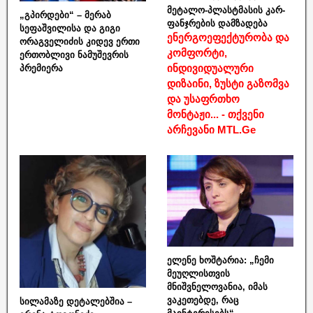
მეტალო-პლასტმასის კარ-
„გპირდები“ – მერაბ
ფანჯრების დამზადება
სეფაშვილისა და გიგი
ენერგოეფექტურობა და
ორაგველიძის კიდევ ერთი
კომფორტი,
ერთობლივი ნამუშევრის
ინდივიდუალური
პრემიერა
დიზაინი, ზუსტი გაზომვა
და უსაფრთხო
მონტაჟი... - თქვენი
არჩევანი MTL.Ge
ელენე ხოშტარია: „ჩემი
მეუღლისთვის
მნიშვნელოვანია, იმას
ვაკეთებდე, რაც
სილამაზე დეტალებშია –