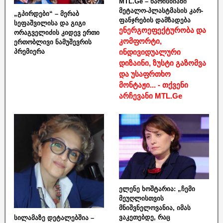
MTL.Ge – ხარისხიანი
მეტალო-პლასტმასის კარ-
„გპირდები“ – მერაბ
ფანჯრების დამზადება
სეფაშვილისა და გიგი
ენერგოეფექტურობა და
ორაგველიძის კიდევ ერთი
კომფორტი,
ერთობლივი ნამუშევრის
ინდივიდუალური
პრემიერა
დიზაინი, ზუსტი გაზომვა
და უსაფრთხო
მონტაჟი... - თქვენი
არჩევანი MTL.Ge
ელენე ხოშტარია: „ჩემი
მეუღლისთვის
მნიშვნელოვანია, იმას
ვაკეთებდე, რაც
სილამაზე დეტალებშია –