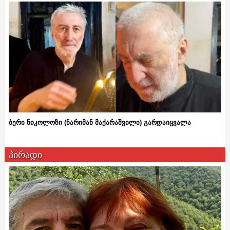
ბერი ნიკოლოზი (ნარიმან მაქარაშვილი) გარდაიცვალა
პირადი