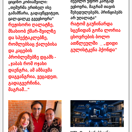
შეეძლო უფრო კარგად
ციცინო კობიაშვილი:
ეცხოვრა, მაგრამ თავის
„თემურმა ერთხელ ისე
შეხედულებებს, პრინციპებს
გამამწარა, გადავწყვიტეთ,
არ უღალატა“
ცალ-ცალკე გვეცხოვრა“
რატომ გაუჩინარდა
რეჟისორი ღალატზე,
სცენიდან გოჩა ლორია
მსახიობ ქმარ-შვილზე
ცხოვრების ბოლო
და სპექტაკლებზე,
ათწლეულში _ „დიდი
რომლებსაც ქალებისა
გულისტკენა ჰქონდა“
და კაცების
პრობლემებზე დგამს -
„ჯაბას რომ ოჯახი
დაენგრა, ამ ამბავმა
დაგვანგრია, ვეცადეთ,
გადაგვერჩინა,
მაგრამ...“