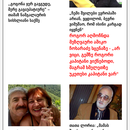
,,გოგონა ჯერ გავგუდე,
მერე გავაუპატიურე” –
„ჩემი შვილები ევროპაში
თამაზ ნამგალაურის
არიან, ვცდილობ, ბევრი
სისხლიანი საქმე
ვიმუშაო, რომ ისინი კარგად
იყვნენ“
როგორ აღმოჩნდა
მეზღვაური ამიკო
ჩოხარაძე სცენაზე - „არ
ვიცი, გემზე როგორი
კაპიტანი ვიქნებოდი,
მაგრამ ხმელეთზე
უკეთესი კაპიტანი ვარ“
თათა ლორია: „მამას