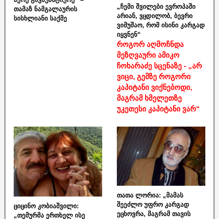
„ჩემი შვილები ევროპაში
თამაზ ნამგალაურის
არიან, ვცდილობ, ბევრი
სისხლიანი საქმე
ვიმუშაო, რომ ისინი კარგად
იყვნენ“
როგორ აღმოჩნდა
მეზღვაური ამიკო
ჩოხარაძე სცენაზე - „არ
ვიცი, გემზე როგორი
კაპიტანი ვიქნებოდი,
მაგრამ ხმელეთზე
უკეთესი კაპიტანი ვარ“
თათა ლორია: „მამას
შეეძლო უფრო კარგად
ციცინო კობიაშვილი:
ეცხოვრა, მაგრამ თავის
„თემურმა ერთხელ ისე