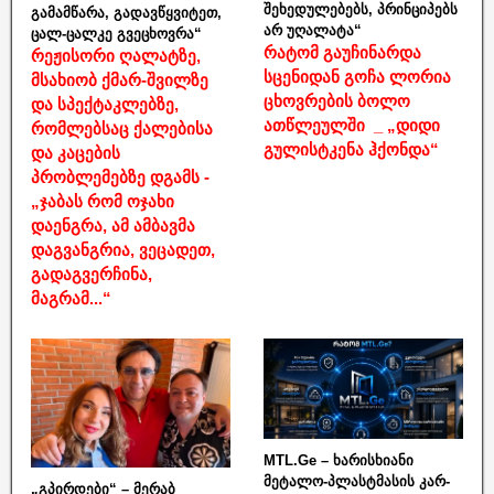
შეხედულებებს, პრინციპებს
გამამწარა, გადავწყვიტეთ,
არ უღალატა“
ცალ-ცალკე გვეცხოვრა“
რატომ გაუჩინარდა
რეჟისორი ღალატზე,
სცენიდან გოჩა ლორია
მსახიობ ქმარ-შვილზე
ცხოვრების ბოლო
და სპექტაკლებზე,
ათწლეულში _ „დიდი
რომლებსაც ქალებისა
გულისტკენა ჰქონდა“
და კაცების
პრობლემებზე დგამს -
„ჯაბას რომ ოჯახი
დაენგრა, ამ ამბავმა
დაგვანგრია, ვეცადეთ,
გადაგვერჩინა,
მაგრამ...“
MTL.Ge – ხარისხიანი
მეტალო-პლასტმასის კარ-
„გპირდები“ – მერაბ