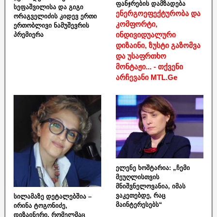
ფანჯრების დამზადება
სეფაშვილისა და გიგი
ენერგოეფექტურობა და
ორაგველიძის კიდევ ერთი
კომფორტი,
ერთობლივი ნამუშევრის
ინდივიდუალური
პრემიერა
დიზაინი, ზუსტი გაზომვა
და უსაფრთხო
მონტაჟი... - თქვენი
არჩევანი MTL.Ge
ელენე ხოშტარია: „ჩემი
მეუღლისთვის
მნიშვნელოვანია, იმას
ვაკეთებდე, რაც
სილამაზე დეტალებშია –
მაინტერესებს“
ირინა ტოგონიძე,
დიზაინერი, რომელმაც