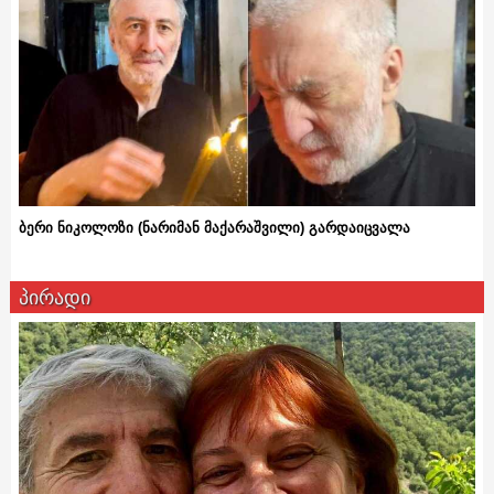
ბერი ნიკოლოზი (ნარიმან მაქარაშვილი) გარდაიცვალა
პირადი