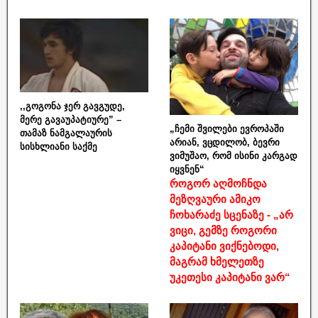
,,გოგონა ჯერ გავგუდე,
მერე გავაუპატიურე” –
„ჩემი შვილები ევროპაში
თამაზ ნამგალაურის
არიან, ვცდილობ, ბევრი
სისხლიანი საქმე
ვიმუშაო, რომ ისინი კარგად
იყვნენ“
როგორ აღმოჩნდა
მეზღვაური ამიკო
ჩოხარაძე სცენაზე - „არ
ვიცი, გემზე როგორი
კაპიტანი ვიქნებოდი,
მაგრამ ხმელეთზე
უკეთესი კაპიტანი ვარ“