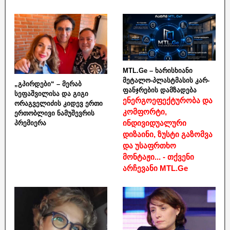
MTL.Ge – ხარისხიანი
მეტალო-პლასტმასის კარ-
„გპირდები“ – მერაბ
ფანჯრების დამზადება
სეფაშვილისა და გიგი
ენერგოეფექტურობა და
ორაგველიძის კიდევ ერთი
კომფორტი,
ერთობლივი ნამუშევრის
ინდივიდუალური
პრემიერა
დიზაინი, ზუსტი გაზომვა
და უსაფრთხო
მონტაჟი... - თქვენი
არჩევანი MTL.Ge