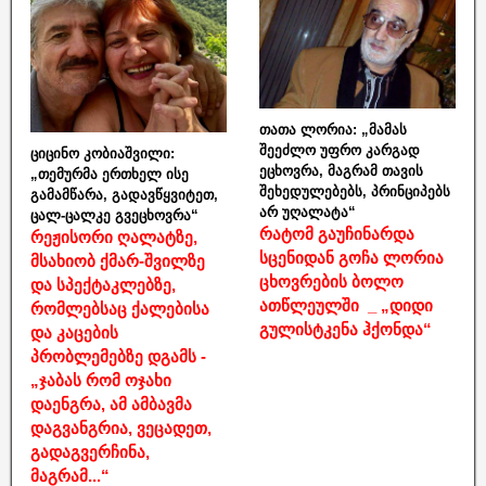
თათა ლორია: „მამას
შეეძლო უფრო კარგად
ციცინო კობიაშვილი:
ეცხოვრა, მაგრამ თავის
„თემურმა ერთხელ ისე
შეხედულებებს, პრინციპებს
გამამწარა, გადავწყვიტეთ,
არ უღალატა“
ცალ-ცალკე გვეცხოვრა“
რატომ გაუჩინარდა
რეჟისორი ღალატზე,
სცენიდან გოჩა ლორია
მსახიობ ქმარ-შვილზე
ცხოვრების ბოლო
და სპექტაკლებზე,
ათწლეულში _ „დიდი
რომლებსაც ქალებისა
გულისტკენა ჰქონდა“
და კაცების
პრობლემებზე დგამს -
„ჯაბას რომ ოჯახი
დაენგრა, ამ ამბავმა
დაგვანგრია, ვეცადეთ,
გადაგვერჩინა,
მაგრამ...“