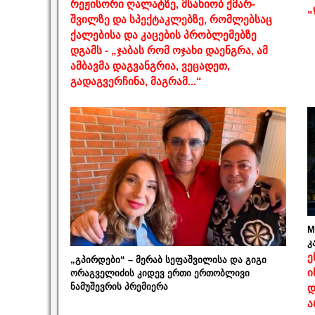
რეჟისორი ღალატზე, მსახიობ ქმარ-
„
შვილზე და სპექტაკლებზე, რომლებსაც
ქალებისა და კაცების პრობლემებზე
დგამს - „ჯაბას რომ ოჯახი დაენგრა, ამ
ამბავმა დაგვანგრია, ვეცადეთ,
გადაგვერჩინა, მაგრამ...“
M
კ
ე
„გპირდები“ – მერაბ სეფაშვილისა და გიგი
ი
ორაგველიძის კიდევ ერთი ერთობლივი
ნამუშევრის პრემიერა
დ
ა