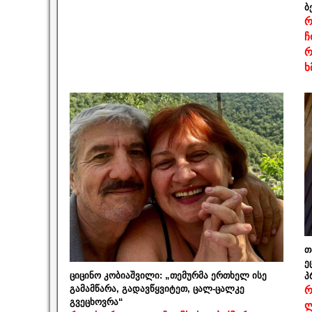
ბ
რ
ჩ
რ
ხ
თ
ე
ციცინო კობიაშვილი: „თემურმა ერთხელ ისე
პ
გამამწარა, გადავწყვიტეთ, ცალ-ცალკე
რ
გვეცხოვრა“
ლ