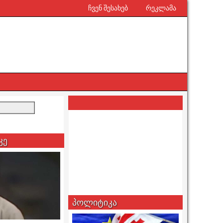
ჩვენ შესახებ
რეკლამა
კე
პოლიტიკა