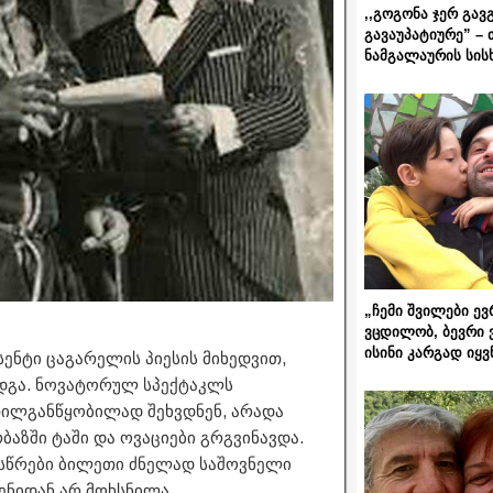
,,გოგონა ჯერ გავ
გავაუპატიურე” – 
ნამგალაურის სის
„ჩემი შვილები ევ
ვცდილობ, ბევრი 
ისინი კარგად იყვ
სენტი ცაგარელის პიესის მიხედვით,
ადგა. ნოვატორულ სპექტაკლს
თილგანწყობილად შეხვდნენ, არადა
ბაზში ტაში და ოვაციები გრგვინავდა.
ასწრები ბილეთი ძნელად საშოვნელი
ცენიდან არ მოხსნილა.