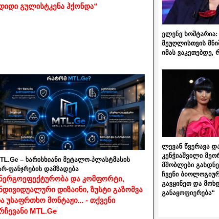
დიდი გულისტკენა ჰქონდა“
ელენე ხოშტარია: 
მეუღლისთვის მნი
იმას ვაკეთებდე, 
ლევან წვერავა და
კენჭიაშვილი მეო
TL.Ge – ხარისხიანი მეტალო-პლასტმასის
მშობლები გახდნენ
არ-ფანჯრების დამზადება
ჩვენი ბიოლოგიურ
ნერგოეფექტურობა და კომფორტი,
გავყინეთ და მოხ
ნდივიდუალური დიზაინი, ზუსტი გაზომვა
განაყოფიერება“
ა უსაფრთხო მონტაჟი... - თქვენი
რჩევანი MTL.Ge