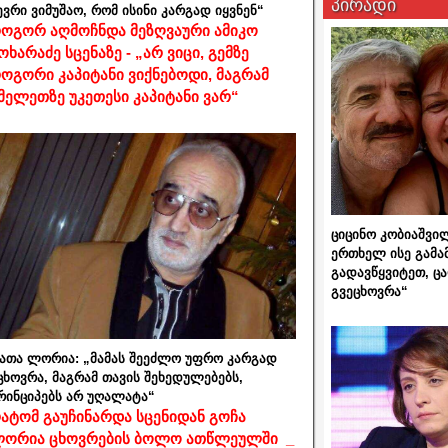
პირადი
ევრი ვიმუშაო, რომ ისინი კარგად იყვნენ“
ოგორ აღმოჩნდა მეზღვაური ამიკო
ოხარაძე სცენაზე - „არ ვიცი, გემზე
ოგორი კაპიტანი ვიქნებოდი, მაგრამ
მელეთზე უკეთესი კაპიტანი ვარ“
ციცინო კობიაშვი
ერთხელ ისე გამა
გადავწყვიტეთ, ც
გვეცხოვრა“
ათა ლორია: „მამას შეეძლო უფრო კარგად
ცხოვრა, მაგრამ თავის შეხედულებებს,
რინციპებს არ უღალატა“
ატომ გაუჩინარდა სცენიდან გოჩა
ორია ცხოვრების ბოლო ათწლეულში _