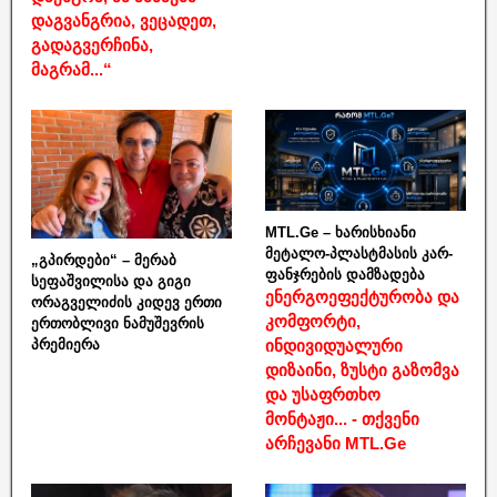
დაგვანგრია, ვეცადეთ,
გადაგვერჩინა,
მაგრამ...“
MTL.Ge – ხარისხიანი
მეტალო-პლასტმასის კარ-
„გპირდები“ – მერაბ
ფანჯრების დამზადება
სეფაშვილისა და გიგი
ენერგოეფექტურობა და
ორაგველიძის კიდევ ერთი
კომფორტი,
ერთობლივი ნამუშევრის
ინდივიდუალური
პრემიერა
დიზაინი, ზუსტი გაზომვა
და უსაფრთხო
მონტაჟი... - თქვენი
არჩევანი MTL.Ge