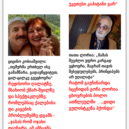
უკეთესი კაპიტანი ვარ“
თათა ლორია: „მამას
შეეძლო უფრო კარგად
ციცინო კობიაშვილი:
ეცხოვრა, მაგრამ თავის
„თემურმა ერთხელ ისე
შეხედულებებს, პრინციპებს
გამამწარა, გადავწყვიტეთ,
არ უღალატა“
ცალ-ცალკე გვეცხოვრა“
რატომ გაუჩინარდა
რეჟისორი ღალატზე,
სცენიდან გოჩა ლორია
მსახიობ ქმარ-შვილზე
ცხოვრების ბოლო
და სპექტაკლებზე,
ათწლეულში _ „დიდი
რომლებსაც ქალებისა
გულისტკენა ჰქონდა“
და კაცების
პრობლემებზე დგამს -
„ჯაბას რომ ოჯახი
დაენგრა, ამ ამბავმა