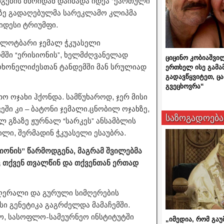
გების მხრიდან დაიბადა იდეა “ქართული
ტრზე გადაღებულმა სარეკლამო კლიპმა
იდესი ტრიუმფი.
 ლოტბარი ჯემალ ჭკუასელი
მში “ერისიონის”, ხელმძღვანელად
ციცინო კობიაშვი
ოხონელიძესთან ტანდემში მან სრულიად
ერთხელ ისე გამა
გადავწყვიტეთ, ც
გვეცხოვრა“
ო ოჯახი ჰქონდა. სამწუხაროდ, ჯერ მისი
ში კი – ბატონი ჯემალი.ცნობილ ოჯახზე,
საზოგადოება
ლ გზაზე ჟურნალ “სარკეს” ანსამბლის
ლი, შერმადინ ჭკუასელი ესაუბრა.
იონის” წარმოდგენა, მაგრამ შვილებმა
 თქვენ თვალწინ და თქვენთან ერთად
ომღერალი და გურული სიმღერების
ი გენეტიკა გაგრძელდა მამაჩემში.
, სასოფლო-სამეურნეო ინსტიტუტში
„იმედია, რომ გაუ