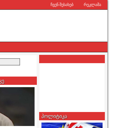
ჩვენ შესახებ
რეკლამა
კე
პოლიტიკა