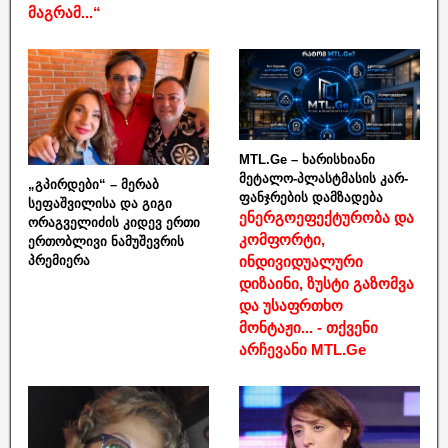
მაგრამ...“
MTL.Ge – ხარისხიანი
მეტალო-პლასტმასის კარ-
„გპირდები“ – მერაბ
ფანჯრების დამზადება
სეფაშვილისა და გიგი
ენერგოეფექტურობა და
ორაგველიძის კიდევ ერთი
კომფორტი,
ერთობლივი ნამუშევრის
ინდივიდუალური
პრემიერა
დიზაინი, ზუსტი გაზომვა
და უსაფრთხო
მონტაჟი... - თქვენი
არჩევანი MTL.Ge