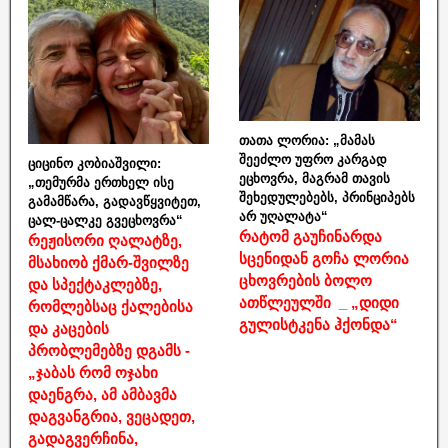
თათა ლორია: „მამას
შეეძლო უფრო კარგად
ციცინო კობიაშვილი:
ეცხოვრა, მაგრამ თავის
„თემურმა ერთხელ ისე
შეხედულებებს, პრინციპებს
გამამწარა, გადავწყვიტეთ,
არ უღალატა“
ცალ-ცალკე გვეცხოვრა“
რატომ გაუჩინარდა
რეჟისორი ღალატზე,
სცენიდან გოჩა ლორია
მსახიობ ქმარ-შვილზე
ცხოვრების ბოლო
და სპექტაკლებზე,
ათწლეულში _ „დიდი
რომლებსაც ქალებისა
გულისტკენა ჰქონდა“
და კაცების
პრობლემებზე დგამს -
„ჯაბას რომ ოჯახი
დაენგრა, ამ ამბავმა
დაგვანგრია, ვეცადეთ,
გადაგვერჩინა,