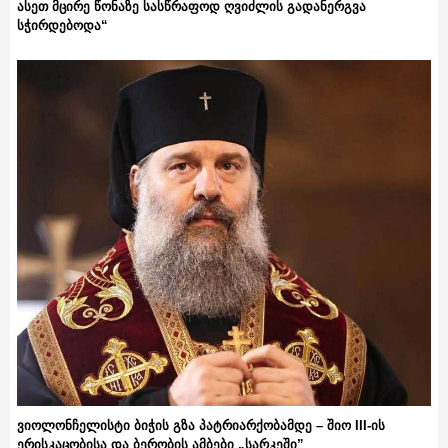
ასეთ მცირე წონაზე სასწრაფოდ ღვიძლის გადანერგვა
სჭირდებოდა“
ვიოლონჩელისტი ბიჭის გზა პატრიარქობამდე – შიო III-ის
ერისკაცობისა და ბერობის ამბები „სარკეში”