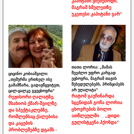
კაპიტანი ვიქნებოდი,
მაგრამ ხმელეთზე
უკეთესი კაპიტანი ვარ“
თათა ლორია: „მამას
შეეძლო უფრო კარგად
ციცინო კობიაშვილი:
ეცხოვრა, მაგრამ თავის
„თემურმა ერთხელ ისე
შეხედულებებს, პრინციპებს
გამამწარა, გადავწყვიტეთ,
არ უღალატა“
ცალ-ცალკე გვეცხოვრა“
რატომ გაუჩინარდა
რეჟისორი ღალატზე,
სცენიდან გოჩა ლორია
მსახიობ ქმარ-შვილზე
ცხოვრების ბოლო
და სპექტაკლებზე,
ათწლეულში _ „დიდი
რომლებსაც ქალებისა
გულისტკენა ჰქონდა“
და კაცების
პრობლემებზე დგამს -