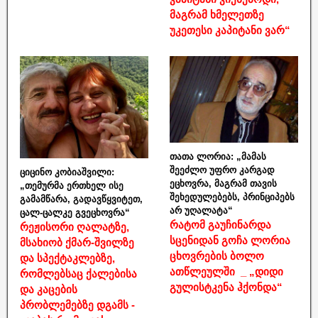
მაგრამ ხმელეთზე
უკეთესი კაპიტანი ვარ“
თათა ლორია: „მამას
შეეძლო უფრო კარგად
ციცინო კობიაშვილი:
ეცხოვრა, მაგრამ თავის
„თემურმა ერთხელ ისე
შეხედულებებს, პრინციპებს
გამამწარა, გადავწყვიტეთ,
არ უღალატა“
ცალ-ცალკე გვეცხოვრა“
რატომ გაუჩინარდა
რეჟისორი ღალატზე,
სცენიდან გოჩა ლორია
მსახიობ ქმარ-შვილზე
ცხოვრების ბოლო
და სპექტაკლებზე,
ათწლეულში _ „დიდი
რომლებსაც ქალებისა
გულისტკენა ჰქონდა“
და კაცების
პრობლემებზე დგამს -