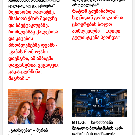
გამამწარა, გადავწყვიტეთ,
არ უღალატა“
ცალ-ცალკე გვეცხოვრა“
რატომ გაუჩინარდა
რეჟისორი ღალატზე,
სცენიდან გოჩა ლორია
მსახიობ ქმარ-შვილზე
ცხოვრების ბოლო
და სპექტაკლებზე,
ათწლეულში _ „დიდი
რომლებსაც ქალებისა
გულისტკენა ჰქონდა“
და კაცების
პრობლემებზე დგამს -
„ჯაბას რომ ოჯახი
დაენგრა, ამ ამბავმა
დაგვანგრია, ვეცადეთ,
გადაგვერჩინა,
მაგრამ...“
MTL.Ge – ხარისხიანი
მეტალო-პლასტმასის კარ-
„გპირდები“ – მერაბ
ფანჯრების დამზადება