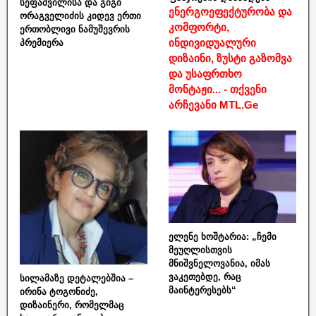
სეფაშვილისა და გიგი
ენერგოეფექტურობა და
ორაგველიძის კიდევ ერთი
კომფორტი,
ერთობლივი ნამუშევრის
ინდივიდუალური
პრემიერა
დიზაინი, ზუსტი გაზომვა
და უსაფრთხო
მონტაჟი... - თქვენი
არჩევანი MTL.Ge
ელენე ხოშტარია: „ჩემი
მეუღლისთვის
მნიშვნელოვანია, იმას
ვაკეთებდე, რაც
სილამაზე დეტალებშია –
მაინტერესებს“
ირინა ტოგონიძე,
დიზაინერი, რომელმაც