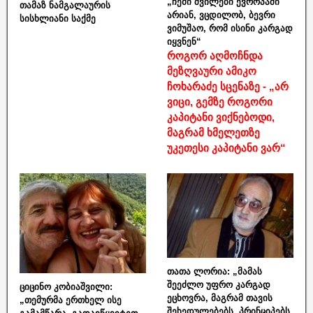
„ჩემი შვილები ევროპაში
თამაზ ნამგალაურის
არიან, ვცდილობ, ბევრი
სისხლიანი საქმე
ვიმუშაო, რომ ისინი კარგად
იყვნენ“
როგორ აღმოჩნდა
მეზღვაური ამიკო
ჩოხარაძე სცენაზე - „არ
ვიცი, გემზე როგორი
კაპიტანი ვიქნებოდი,
მაგრამ ხმელეთზე
უკეთესი კაპიტანი ვარ“
თათა ლორია: „მამას
შეეძლო უფრო კარგად
ციცინო კობიაშვილი:
ეცხოვრა, მაგრამ თავის
„თემურმა ერთხელ ისე
შეხედულებებს, პრინციპებს