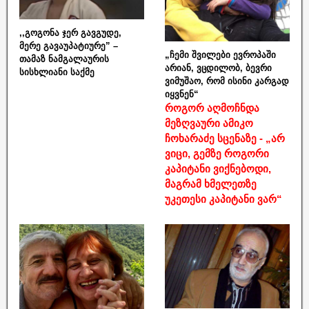
,,გოგონა ჯერ გავგუდე,
მერე გავაუპატიურე” –
„ჩემი შვილები ევროპაში
თამაზ ნამგალაურის
არიან, ვცდილობ, ბევრი
სისხლიანი საქმე
ვიმუშაო, რომ ისინი კარგად
იყვნენ“
როგორ აღმოჩნდა
მეზღვაური ამიკო
ჩოხარაძე სცენაზე - „არ
ვიცი, გემზე როგორი
კაპიტანი ვიქნებოდი,
მაგრამ ხმელეთზე
უკეთესი კაპიტანი ვარ“