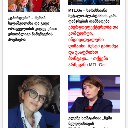
MTL.Ge – ხარისხიანი
მეტალო-პლასტმასის კარ-
„გპირდები“ – მერაბ
ფანჯრების დამზადება
სეფაშვილისა და გიგი
ენერგოეფექტურობა და
ორაგველიძის კიდევ ერთი
კომფორტი,
ერთობლივი ნამუშევრის
ინდივიდუალური
პრემიერა
დიზაინი, ზუსტი გაზომვა
და უსაფრთხო
მონტაჟი... - თქვენი
არჩევანი MTL.Ge
ელენე ხოშტარია: „ჩემი
მეუღლისთვის