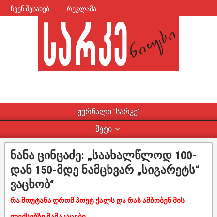
ჩვენ შესახებ
რეკლამა
ჟურნალი ”სარკე”
მეტი
ნანა ცინცაძე: „საახალწლოდ 100-
დან 150-მდე ნამცხვარ „სიგარეტს“
ვაცხობ“
რა მოუტანა დრომ პოეტ ქალს და რას ამბობენ მის
ლექსებზე მამაკაცები