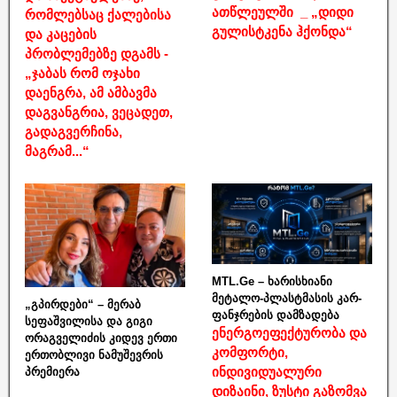
ათწლეულში _ „დიდი
რომლებსაც ქალებისა
გულისტკენა ჰქონდა“
და კაცების
პრობლემებზე დგამს -
„ჯაბას რომ ოჯახი
დაენგრა, ამ ამბავმა
დაგვანგრია, ვეცადეთ,
გადაგვერჩინა,
მაგრამ...“
MTL.Ge – ხარისხიანი
მეტალო-პლასტმასის კარ-
„გპირდები“ – მერაბ
ფანჯრების დამზადება
სეფაშვილისა და გიგი
ენერგოეფექტურობა და
ორაგველიძის კიდევ ერთი
კომფორტი,
ერთობლივი ნამუშევრის
ინდივიდუალური
პრემიერა
დიზაინი, ზუსტი გაზომვა