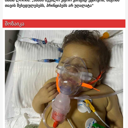
თათა ლორია: „მამას შეეძლო უფრო კარგად ეცხოვრა, მაგრამ
თავის შეხედულებებს, პრინციპებს არ უღალატა“
მოზაიკა