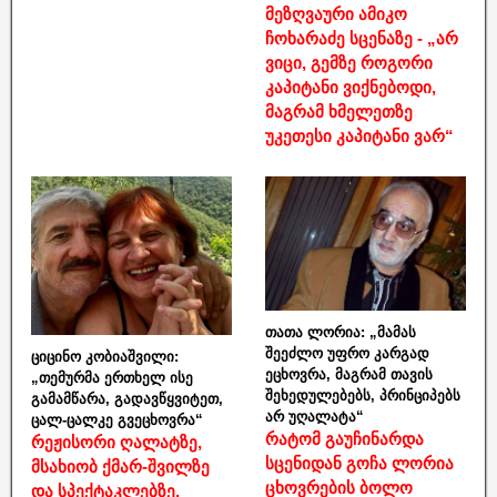
მეზღვაური ამიკო
ჩოხარაძე სცენაზე - „არ
ვიცი, გემზე როგორი
კაპიტანი ვიქნებოდი,
მაგრამ ხმელეთზე
უკეთესი კაპიტანი ვარ“
თათა ლორია: „მამას
შეეძლო უფრო კარგად
ციცინო კობიაშვილი:
ეცხოვრა, მაგრამ თავის
„თემურმა ერთხელ ისე
შეხედულებებს, პრინციპებს
გამამწარა, გადავწყვიტეთ,
არ უღალატა“
ცალ-ცალკე გვეცხოვრა“
რატომ გაუჩინარდა
რეჟისორი ღალატზე,
სცენიდან გოჩა ლორია
მსახიობ ქმარ-შვილზე
ცხოვრების ბოლო
და სპექტაკლებზე,