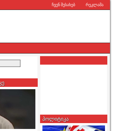
ჩვენ შესახებ
რეკლამა
კე
პოლიტიკა