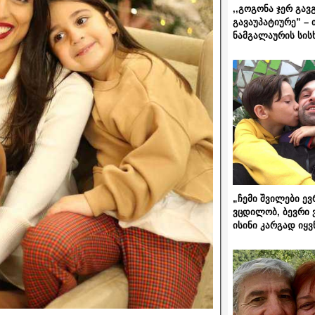
,,გოგონა ჯერ გავ
გავაუპატიურე” – 
ნამგალაურის სის
„ჩემი შვილები ევ
ვცდილობ, ბევრი 
ისინი კარგად იყვ