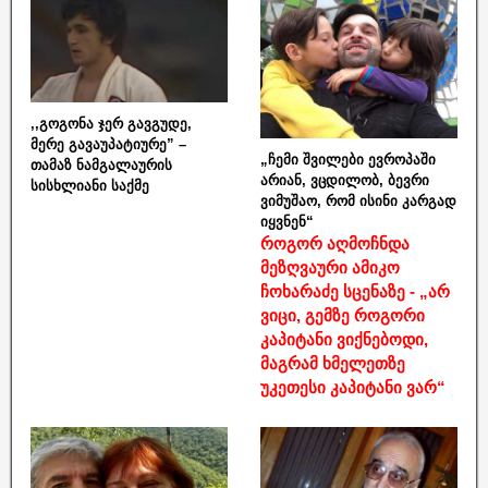
,,გოგონა ჯერ გავგუდე,
მერე გავაუპატიურე” –
„ჩემი შვილები ევროპაში
თამაზ ნამგალაურის
არიან, ვცდილობ, ბევრი
სისხლიანი საქმე
ვიმუშაო, რომ ისინი კარგად
იყვნენ“
როგორ აღმოჩნდა
მეზღვაური ამიკო
ჩოხარაძე სცენაზე - „არ
ვიცი, გემზე როგორი
კაპიტანი ვიქნებოდი,
მაგრამ ხმელეთზე
უკეთესი კაპიტანი ვარ“