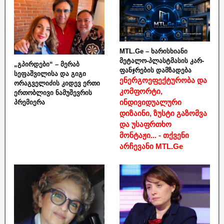
MTL.Ge – ხარისხიანი
მეტალო-პლასტმასის კარ-
„გპირდები“ – მერაბ
ფანჯრების დამზადება
სეფაშვილისა და გიგი
ენერგოეფექტურობა და
ორაგველიძის კიდევ ერთი
კომფორტი,
ერთობლივი ნამუშევრის
ინდივიდუალური
პრემიერა
დიზაინი, ზუსტი გაზომვა
და უსაფრთხო
მონტაჟი... - თქვენი
არჩევანი MTL.Ge