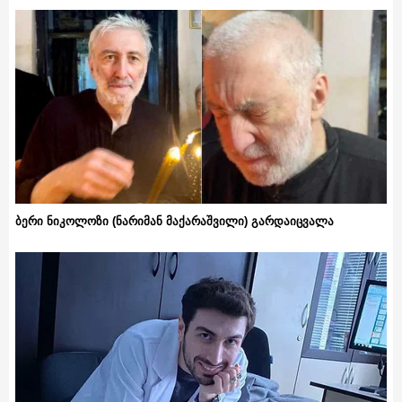
ბერი ნიკოლოზი (ნარიმან მაქარაშვილი) გარდაიცვალა