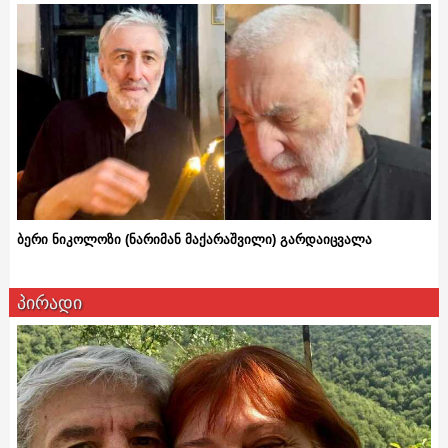
ბერი ნიკოლოზი (ნარიმან მაქარაშვილი) გარდაიცვალა
პირადი