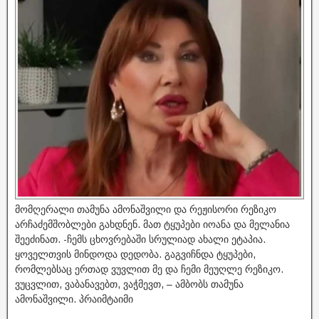
მომღერალი თამუნა ამონაშვილი და რეჟისორი რეზიკო
არჩაძემშობლები გახდნენ. მათ ტყუპები იოანა და მელანია
შეეძინათ. -ჩემს ცხოვრებაში სრულიად ახალი ეტაპია.
ყოველთვის მინდოდა დედობა. გაგვიჩნდა ტყუპები,
რომლებსაც ერთად ვუვლით მე და ჩემი მეუღლე რეზიკო.
ვუცვლით, ვაბანავებთ, ვაჭმევთ, – ამბობს თამუნა
ამონაშვილი. პრაიმტაიმი