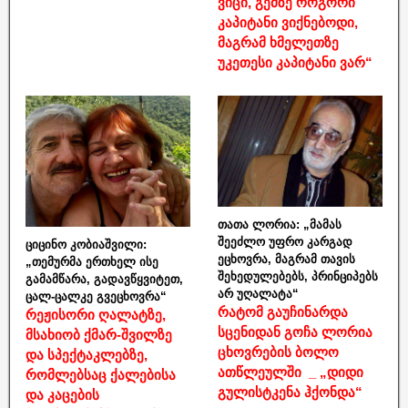
ვიცი, გემზე როგორი
კაპიტანი ვიქნებოდი,
მაგრამ ხმელეთზე
უკეთესი კაპიტანი ვარ“
თათა ლორია: „მამას
შეეძლო უფრო კარგად
ციცინო კობიაშვილი:
ეცხოვრა, მაგრამ თავის
„თემურმა ერთხელ ისე
შეხედულებებს, პრინციპებს
გამამწარა, გადავწყვიტეთ,
არ უღალატა“
ცალ-ცალკე გვეცხოვრა“
რატომ გაუჩინარდა
რეჟისორი ღალატზე,
სცენიდან გოჩა ლორია
მსახიობ ქმარ-შვილზე
ცხოვრების ბოლო
და სპექტაკლებზე,
ათწლეულში _ „დიდი
რომლებსაც ქალებისა
გულისტკენა ჰქონდა“
და კაცების