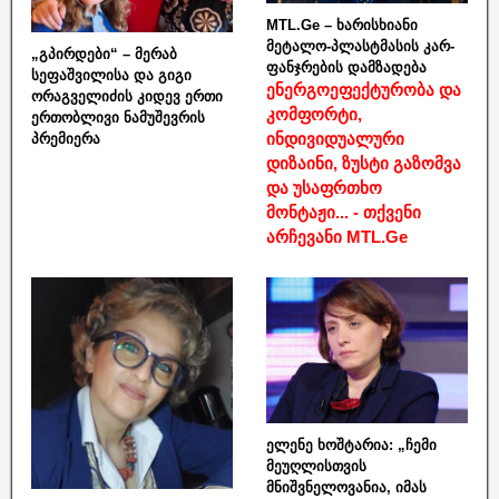
MTL.Ge – ხარისხიანი
მეტალო-პლასტმასის კარ-
„გპირდები“ – მერაბ
ფანჯრების დამზადება
სეფაშვილისა და გიგი
ენერგოეფექტურობა და
ორაგველიძის კიდევ ერთი
კომფორტი,
ერთობლივი ნამუშევრის
ინდივიდუალური
პრემიერა
დიზაინი, ზუსტი გაზომვა
და უსაფრთხო
მონტაჟი... - თქვენი
არჩევანი MTL.Ge
ელენე ხოშტარია: „ჩემი
მეუღლისთვის
მნიშვნელოვანია, იმას