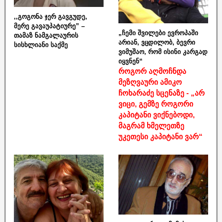
,,გოგონა ჯერ გავგუდე,
მერე გავაუპატიურე” –
„ჩემი შვილები ევროპაში
თამაზ ნამგალაურის
არიან, ვცდილობ, ბევრი
სისხლიანი საქმე
ვიმუშაო, რომ ისინი კარგად
იყვნენ“
როგორ აღმოჩნდა
მეზღვაური ამიკო
ჩოხარაძე სცენაზე - „არ
ვიცი, გემზე როგორი
კაპიტანი ვიქნებოდი,
მაგრამ ხმელეთზე
უკეთესი კაპიტანი ვარ“