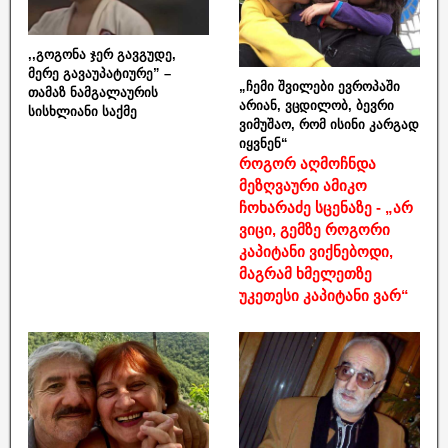
,,გოგონა ჯერ გავგუდე,
მერე გავაუპატიურე” –
„ჩემი შვილები ევროპაში
თამაზ ნამგალაურის
არიან, ვცდილობ, ბევრი
სისხლიანი საქმე
ვიმუშაო, რომ ისინი კარგად
იყვნენ“
როგორ აღმოჩნდა
მეზღვაური ამიკო
ჩოხარაძე სცენაზე - „არ
ვიცი, გემზე როგორი
კაპიტანი ვიქნებოდი,
მაგრამ ხმელეთზე
უკეთესი კაპიტანი ვარ“