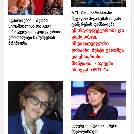
MTL.Ge – ხარისხიანი
მეტალო-პლასტმასის კარ-
„გპირდები“ – მერაბ
ფანჯრების დამზადება
სეფაშვილისა და გიგი
ენერგოეფექტურობა და
ორაგველიძის კიდევ ერთი
კომფორტი,
ერთობლივი ნამუშევრის
ინდივიდუალური
პრემიერა
დიზაინი, ზუსტი გაზომვა
და უსაფრთხო
მონტაჟი... - თქვენი
არჩევანი MTL.Ge
ელენე ხოშტარია: „ჩემი
მეუღლისთვის