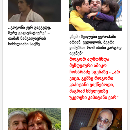
,,გოგონა ჯერ გავგუდე,
მერე გავაუპატიურე” –
„ჩემი შვილები ევროპაში
თამაზ ნამგალაურის
არიან, ვცდილობ, ბევრი
სისხლიანი საქმე
ვიმუშაო, რომ ისინი კარგად
იყვნენ“
როგორ აღმოჩნდა
მეზღვაური ამიკო
ჩოხარაძე სცენაზე - „არ
ვიცი, გემზე როგორი
კაპიტანი ვიქნებოდი,
მაგრამ ხმელეთზე
უკეთესი კაპიტანი ვარ“