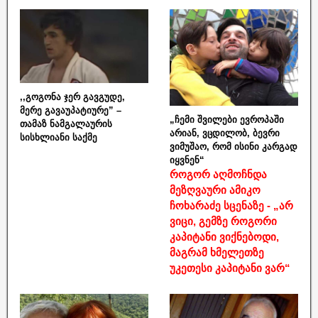
,,გოგონა ჯერ გავგუდე,
მერე გავაუპატიურე” –
„ჩემი შვილები ევროპაში
თამაზ ნამგალაურის
არიან, ვცდილობ, ბევრი
სისხლიანი საქმე
ვიმუშაო, რომ ისინი კარგად
იყვნენ“
როგორ აღმოჩნდა
მეზღვაური ამიკო
ჩოხარაძე სცენაზე - „არ
ვიცი, გემზე როგორი
კაპიტანი ვიქნებოდი,
მაგრამ ხმელეთზე
უკეთესი კაპიტანი ვარ“