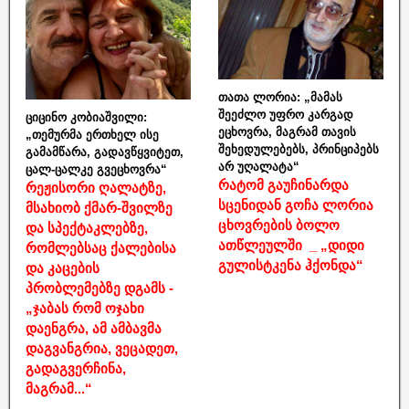
თათა ლორია: „მამას
შეეძლო უფრო კარგად
ციცინო კობიაშვილი:
ეცხოვრა, მაგრამ თავის
„თემურმა ერთხელ ისე
შეხედულებებს, პრინციპებს
გამამწარა, გადავწყვიტეთ,
არ უღალატა“
ცალ-ცალკე გვეცხოვრა“
რატომ გაუჩინარდა
რეჟისორი ღალატზე,
სცენიდან გოჩა ლორია
მსახიობ ქმარ-შვილზე
ცხოვრების ბოლო
და სპექტაკლებზე,
ათწლეულში _ „დიდი
რომლებსაც ქალებისა
გულისტკენა ჰქონდა“
და კაცების
პრობლემებზე დგამს -
„ჯაბას რომ ოჯახი
დაენგრა, ამ ამბავმა
დაგვანგრია, ვეცადეთ,
გადაგვერჩინა,
მაგრამ...“