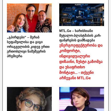
MTL.Ge – ხარისხიანი
მეტალო-პლასტმასის კარ-
„გპირდები“ – მერაბ
ფანჯრების დამზადება
სეფაშვილისა და გიგი
ენერგოეფექტურობა და
ორაგველიძის კიდევ ერთი
კომფორტი,
ერთობლივი ნამუშევრის
ინდივიდუალური
პრემიერა
დიზაინი, ზუსტი გაზომვა
და უსაფრთხო
მონტაჟი... - თქვენი
არჩევანი MTL.Ge