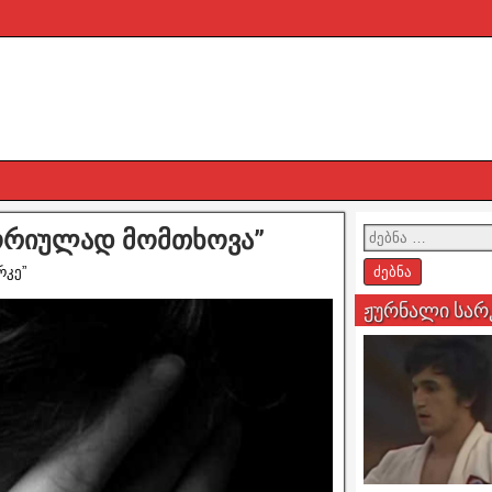
ორიულად მომთხოვა”
რკე”
ჟურნალი სარ