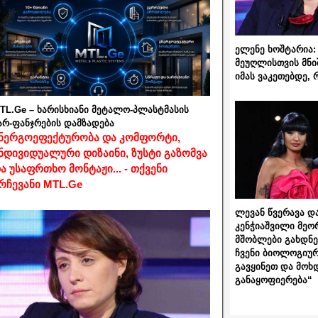
ელენე ხოშტარია: 
მეუღლისთვის მნი
იმას ვაკეთებდე, 
TL.Ge – ხარისხიანი მეტალო-პლასტმასის
არ-ფანჯრების დამზადება
ნერგოეფექტურობა და კომფორტი,
ნდივიდუალური დიზაინი, ზუსტი გაზომვა
ა უსაფრთხო მონტაჟი... - თქვენი
რჩევანი MTL.Ge
ლევან წვერავა და
კენჭიაშვილი მეო
მშობლები გახდნენ
ჩვენი ბიოლოგიურ
გავყინეთ და მოხ
განაყოფიერება“