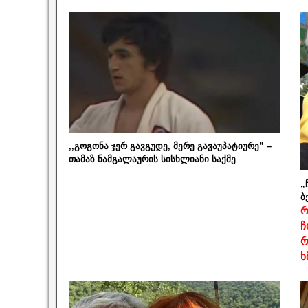
,,გოგონა ჯერ გავგუდე, მერე გავაუპატიურე” –
თამაზ ნამგალაურის სისხლიანი საქმე
„
ბ
რ
ჩ
რ
ხ