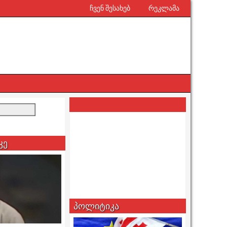
ჩვენ შესახებ
რეკლამა
კე
პოლიტიკა