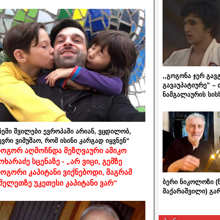
,,გოგონა ჯერ გავ
გავაუპატიურე” – 
ნამგალაურის სის
ჩემი შვილები ევროპაში არიან, ვცდილობ,
ევრი ვიმუშაო, რომ ისინი კარგად იყვნენ“
ოგორ აღმოჩნდა მეზღვაური ამიკო
ოხარაძე სცენაზე - „არ ვიცი, გემზე
ოგორი კაპიტანი ვიქნებოდი, მაგრამ
ბერი ნიკოლოზი (
მელეთზე უკეთესი კაპიტანი ვარ“
მაქარაშვილი) გ