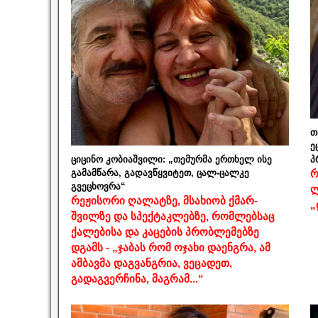
თ
ე
ციცინო კობიაშვილი: „თემურმა ერთხელ ისე
პ
გამამწარა, გადავწყვიტეთ, ცალ-ცალკე
რ
გვეცხოვრა“
ლ
რეჟისორი ღალატზე, მსახიობ ქმარ-
„
შვილზე და სპექტაკლებზე, რომლებსაც
ქალებისა და კაცების პრობლემებზე
დგამს - „ჯაბას რომ ოჯახი დაენგრა, ამ
ამბავმა დაგვანგრია, ვეცადეთ,
გადაგვერჩინა, მაგრამ...“