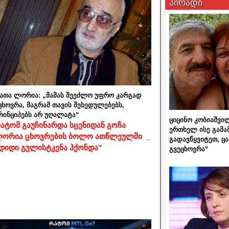
პირადი
ათა ლორია: „მამას შეეძლო უფრო კარგად
ცხოვრა, მაგრამ თავის შეხედულებებს,
რინციპებს არ უღალატა“
ციცინო კობიაშვი
ატომ გაუჩინარდა სცენიდან გოჩა
ერთხელ ისე გამა
ორია ცხოვრების ბოლო ათწლეულში _
გადავწყვიტეთ, ც
დიდი გულისტკენა ჰქონდა“
გვეცხოვრა“