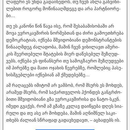
ლა­ფე­რი ეს უნდა გა­და­ი­ხე­დოს, თუ ჩვენ ახლა გან­ვი­ხი­
ლე­ბით რო­გორც მო­წი­ნა­აღ­მდე­გე და არა პარტნი­ო­რე­
ბი…
თუ ეს კა­ნო­ნი წინ წავა ისე, რომ შე­სა­ბა­მი­სო­ბა­ში არ
მოვა ევ­რო­კავ­ში­რის ნორ­მებ­თან და ძირი გა­მო­ე­თხრე­ბა
დე­მოკ­რა­ტი­ას, იქ­ნე­ბა მშვი­დო­ბი­ა­ნი დე­მონ­სტრან­ტე­ბის
წი­ნა­აღ­მდეგ ძა­ლა­დო­ბა, მა­შინ ჩვენ ვი­ხი­ლავთ ამე­რი­
კის შე­ერ­თე­ბუ­ლი შტა­ტე­ბის მიერ და­წე­სე­ბულ შე­ზღუდ­
ვებს, იქ­ნე­ბა ეს ფი­ნან­სუ­რი თუ სა­მოგ­ზა­უ­რო შე­ზღუდ­ვე­ბი
იმ პი­რებ­ზე და მათი ოჯა­ხის წევ­რებ­ზე, რომ­ლე­ბიც პა­სუ­
ხის­მგებ­ლე­ბი იქ­ნე­ბი­ან ამ ქმე­დე­ბებ­ზე…
ამ რა­ღა­ცებს იმი­ტომ არ ვამ­ბობ, რომ მსურს ეს მოხ­დეს,
არა­მედ მსურს, რომ სა­ქარ­თვე­ლოს ჰქონ­დეს გან­გრძო­
ბი­თი მშვი­დო­ბი­ა­ნი გზა ევ­რო­კავ­ში­რი­სა და ნა­ტო-ს­კენ.
იმე­დი გვაქვს, რომ ამ გზა­ზე კვლავ და­ი­წყე­ბა დღეს სი­ა­
რუ­ლი და თუ ასე არ მოხ­დე­ბა, მა­შინ აღ­ნიშ­ნულ სა­კი­
თხებს ძა­ლი­ან სწრა­ფად გა­დავ­ხე­დავთ, – აცხა­დებს ის.