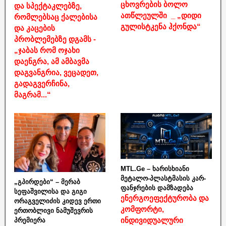
ცხოვრების ბოლო
და სპექტაკლებზე,
ათწლეულში _ „დიდი
რომლებსაც ქალებისა
გულისტკენა ჰქონდა“
და კაცების
პრობლემებზე დგამს -
„ჯაბას რომ ოჯახი
დაენგრა, ამ ამბავმა
დაგვანგრია, ვეცადეთ,
გადაგვერჩინა,
მაგრამ...“
MTL.Ge – ხარისხიანი
მეტალო-პლასტმასის კარ-
„გპირდები“ – მერაბ
ფანჯრების დამზადება
სეფაშვილისა და გიგი
ენერგოეფექტურობა და
ორაგველიძის კიდევ ერთი
კომფორტი,
ერთობლივი ნამუშევრის
ინდივიდუალური
პრემიერა