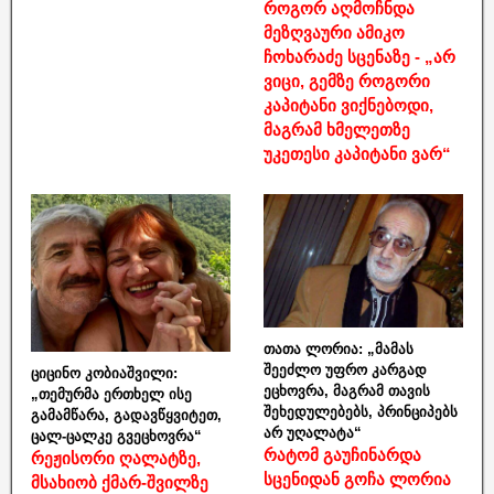
როგორ აღმოჩნდა
მეზღვაური ამიკო
ჩოხარაძე სცენაზე - „არ
ვიცი, გემზე როგორი
კაპიტანი ვიქნებოდი,
მაგრამ ხმელეთზე
უკეთესი კაპიტანი ვარ“
თათა ლორია: „მამას
შეეძლო უფრო კარგად
ციცინო კობიაშვილი:
ეცხოვრა, მაგრამ თავის
„თემურმა ერთხელ ისე
შეხედულებებს, პრინციპებს
გამამწარა, გადავწყვიტეთ,
არ უღალატა“
ცალ-ცალკე გვეცხოვრა“
რატომ გაუჩინარდა
რეჟისორი ღალატზე,
სცენიდან გოჩა ლორია
მსახიობ ქმარ-შვილზე