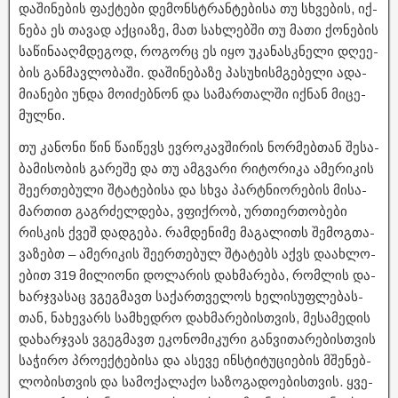
და­ში­ნე­ბის ფაქ­ტე­ბი დე­მონ­სტრან­ტე­ბი­სა თუ სხვე­ბის, იქ­
ნე­ბა ეს თა­ვად აქ­ცი­ა­ზე, მათ სახ­ლებ­ში თუ მათი ქო­ნე­ბის
სა­წი­ნა­აღ­მდე­გოდ, რო­გორც ეს იყო უკა­ნას­კნე­ლი დღე­ე­
ბის გან­მავ­ლო­ბა­ში. და­ში­ნე­ბა­ზე პა­სუ­ხის­მგე­ბე­ლი ადა­
მი­ა­ნე­ბი უნდა მო­ი­ძებ­ნონ და სა­მარ­თალ­ში იქ­ნან მი­ცე­
მულ­ნი.
თუ კა­ნო­ნი წინ წა­ი­წევს ევ­რო­კავ­ში­რის ნორ­მებ­თან შე­სა­
ბა­მი­სო­ბის გა­რე­შე და თუ ამ­გვა­რი რი­ტო­რი­კა ამე­რი­კის
შე­ერ­თე­ბუ­ლი შტა­ტე­ბი­სა და სხვა პარტნი­ო­რე­ბის მი­სა­
მარ­თით გაგ­რძელ­დე­ბა, ვფიქ­რობ, ურ­თი­ერ­თო­ბე­ბი
რის­კის ქვეშ დად­გე­ბა. რამ­დე­ნი­მე მა­გა­ლითს შე­მოგ­თა­
ვა­ზებთ – ამე­რი­კის შე­ერ­თე­ბულ შტა­ტებს აქვს და­ახ­ლო­
ე­ბით 319 მი­ლი­ო­ნი დო­ლა­რის დახ­მა­რე­ბა, რომ­ლის და­
ხარ­ჯვა­საც ვგეგ­მავთ სა­ქარ­თვე­ლოს ხე­ლი­სუფ­ლე­ბას­
თან, ნა­ხე­ვარს სამ­ხედ­რო დახ­მა­რე­ბის­თვის, მე­სა­მე­დის
და­ხარ­ჯვას ვგეგ­მავთ ეკო­ნო­მი­კუ­რი გან­ვი­თა­რე­ბის­თვის
სა­ჭი­რო პრო­ექ­ტე­ბი­სა და ასე­ვე ინ­სტი­ტუ­ცი­ე­ბის მშე­ნებ­
ლო­ბის­თვის და სა­მო­ქა­ლა­ქო სა­ზო­გა­დო­ე­ბის­თვის. ყვე­