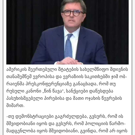
ამე­რი­კის შე­ერ­თე­ბუ­ლი შტა­ტე­ბის სა­ხელ­მწი­ფო მდივ­ნის
თა­ნა­შემ­წემ ევ­რო­პი­სა და ევ­რა­ზი­ის სა­კი­თხებ­ში ჯიმ ობ­
რა­ი­ენ­მა პრეს­კონ­ფე­რენ­ცი­ა­ზე განაცხადა, რომ თუ
რუსული კანონი „წინ წავა“, სანქციები დაწესდება
პასუხისმგებელი პირებისა და მათი ოჯახის წევრების
მიმართ.
-თუ დე­მონ­სტრა­ცი­ე­ბი გაგ­რძელ­დე­ბა, გვსურს, რომ ის
მშვი­დო­ბი­ა­ნი იყოს და გვსურს, რომ პო­ლი­ცი­ის წარ­მო­
მად­გენ­ლო­ბა იყოს მშვი­დო­ბი­ა­ნი, გვინ­და, რომ არ იყოს