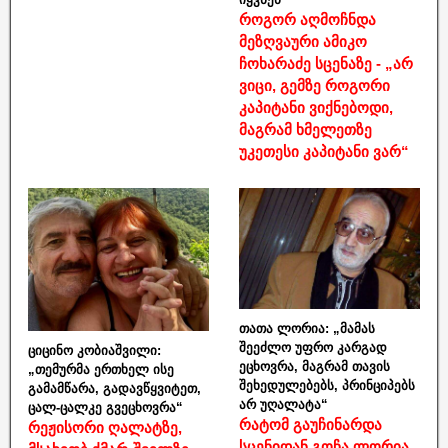
როგორ აღმოჩნდა
მეზღვაური ამიკო
ჩოხარაძე სცენაზე - „არ
ვიცი, გემზე როგორი
კაპიტანი ვიქნებოდი,
მაგრამ ხმელეთზე
უკეთესი კაპიტანი ვარ“
თათა ლორია: „მამას
შეეძლო უფრო კარგად
ციცინო კობიაშვილი:
ეცხოვრა, მაგრამ თავის
„თემურმა ერთხელ ისე
შეხედულებებს, პრინციპებს
გამამწარა, გადავწყვიტეთ,
არ უღალატა“
ცალ-ცალკე გვეცხოვრა“
რატომ გაუჩინარდა
რეჟისორი ღალატზე,
სცენიდან გოჩა ლორია