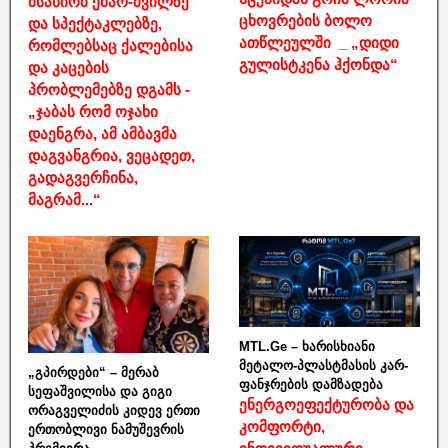
მსახიობ ქმარ-შვილზე
ცხოვრების ბოლო
და სპექტაკლებზე,
ათწლეულში _ „დიდი
რომლებსაც ქალებისა
გულისტკენა ჰქონდა“
და კაცების
პრობლემებზე დგამს -
„ჯაბას რომ ოჯახი
დაენგრა, ამ ამბავმა
დაგვანგრია, ვეცადეთ,
გადაგვერჩინა,
მაგრამ...“
MTL.Ge – ხარისხიანი
მეტალო-პლასტმასის კარ-
„გპირდები“ – მერაბ
ფანჯრების დამზადება
სეფაშვილისა და გიგი
ენერგოეფექტურობა და
ორაგველიძის კიდევ ერთი
კომფორტი,
ერთობლივი ნამუშევრის