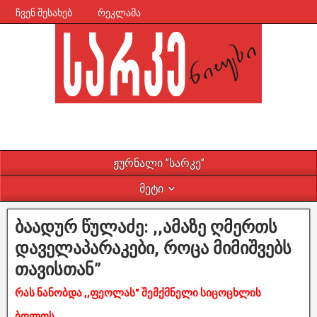
ჩვენ შესახებ
რეკლამა
ჟურნალი ”სარკე”
მეტი
ბაადურ წულაძე: ,,ამაზე ღმერთს
დაველაპარაკები, როცა მიმიშვებს
თავისთან”
რას ნანობდა ,,ფეოლას" შემქმნელი სიცოცხლის
ბოლოს