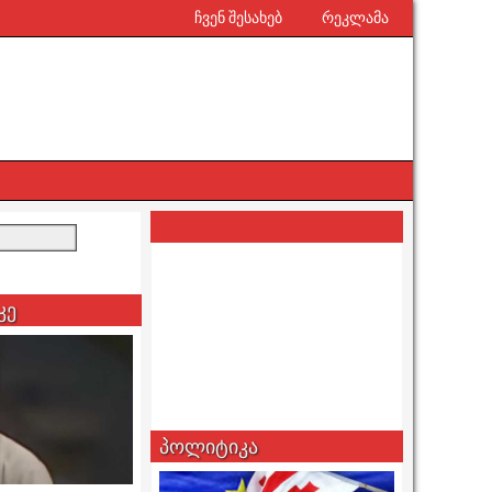
ჩვენ შესახებ
რეკლამა
კე
პოლიტიკა