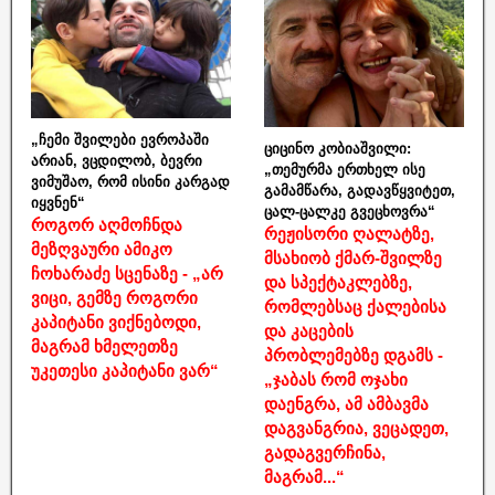
„ჩემი შვილები ევროპაში
ციცინო კობიაშვილი:
არიან, ვცდილობ, ბევრი
„თემურმა ერთხელ ისე
ვიმუშაო, რომ ისინი კარგად
გამამწარა, გადავწყვიტეთ,
იყვნენ“
ცალ-ცალკე გვეცხოვრა“
როგორ აღმოჩნდა
რეჟისორი ღალატზე,
მეზღვაური ამიკო
მსახიობ ქმარ-შვილზე
ჩოხარაძე სცენაზე - „არ
და სპექტაკლებზე,
ვიცი, გემზე როგორი
რომლებსაც ქალებისა
კაპიტანი ვიქნებოდი,
და კაცების
მაგრამ ხმელეთზე
პრობლემებზე დგამს -
უკეთესი კაპიტანი ვარ“
„ჯაბას რომ ოჯახი
დაენგრა, ამ ამბავმა
დაგვანგრია, ვეცადეთ,
გადაგვერჩინა,
მაგრამ...“