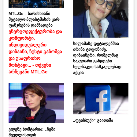
MTL.Ge – ხარისხიანი
მეტალო-პლასტმასის კარ-
ფანჯრების დამზადება
ენერგოეფექტურობა და
კომფორტი,
სილამაზე დეტალებშია –
ინდივიდუალური
ირინა ტოგონიძე,
დიზაინი, ზუსტი გაზომვა
დიზაინერი, რომელმაც
და უსაფრთხო
საკუთარი განცდები
მონტაჟი... - თქვენი
ხელნაკეთ სამკაულებად
არჩევანი MTL.Ge
აქცია
„ფეისბუქი“ გაითიშა
ელენე ხოშტარია: „ჩემი
მეუღლისთვის