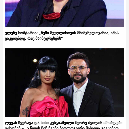
ელენე ხოშტარია: „ჩემი მეუღლისთვის მნიშვნელოვანია, იმას
ვაკეთებდე, რაც მაინტერესებს“
ლევან წვერავა და ნინი კენჭიაშვილი მეორე შვილის მშობლები
გახდნენ – „5 წლის წინ ჩვენი ბიოლოგიური მასალა გავყინეთ