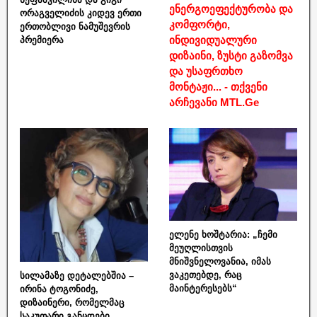
ენერგოეფექტურობა და
ორაგველიძის კიდევ ერთი
კომფორტი,
ერთობლივი ნამუშევრის
ინდივიდუალური
პრემიერა
დიზაინი, ზუსტი გაზომვა
და უსაფრთხო
მონტაჟი... - თქვენი
არჩევანი MTL.Ge
ელენე ხოშტარია: „ჩემი
მეუღლისთვის
მნიშვნელოვანია, იმას
ვაკეთებდე, რაც
სილამაზე დეტალებშია –
მაინტერესებს“
ირინა ტოგონიძე,
დიზაინერი, რომელმაც
საკუთარი განცდები