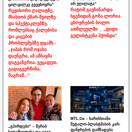
არ უღალატა“
ცალ-ცალკე გვეცხოვრა“
რატომ გაუჩინარდა
რეჟისორი ღალატზე,
სცენიდან გოჩა ლორია
მსახიობ ქმარ-შვილზე
ცხოვრების ბოლო
და სპექტაკლებზე,
ათწლეულში _ „დიდი
რომლებსაც ქალებისა
გულისტკენა ჰქონდა“
და კაცების
პრობლემებზე დგამს -
„ჯაბას რომ ოჯახი
დაენგრა, ამ ამბავმა
დაგვანგრია, ვეცადეთ,
გადაგვერჩინა,
მაგრამ...“
MTL.Ge – ხარისხიანი
მეტალო-პლასტმასის კარ-
„გპირდები“ – მერაბ
ფანჯრების დამზადება
სეფაშვილისა და გიგი