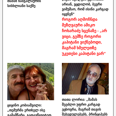
თამაზ ნამგალაურის
არიან, ვცდილობ, ბევრი
სისხლიანი საქმე
ვიმუშაო, რომ ისინი კარგად
იყვნენ“
როგორ აღმოჩნდა
მეზღვაური ამიკო
ჩოხარაძე სცენაზე - „არ
ვიცი, გემზე როგორი
კაპიტანი ვიქნებოდი,
მაგრამ ხმელეთზე
უკეთესი კაპიტანი ვარ“
თათა ლორია: „მამას
შეეძლო უფრო კარგად
ციცინო კობიაშვილი:
ეცხოვრა, მაგრამ თავის
„თემურმა ერთხელ ისე
შეხედულებებს, პრინციპებს
გამამწარა, გადავწყვიტეთ,