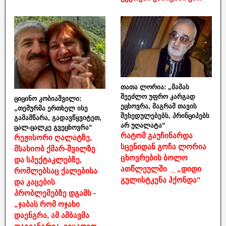
თათა ლორია: „მამას
შეეძლო უფრო კარგად
ციცინო კობიაშვილი:
ეცხოვრა, მაგრამ თავის
„თემურმა ერთხელ ისე
შეხედულებებს, პრინციპებს
გამამწარა, გადავწყვიტეთ,
არ უღალატა“
ცალ-ცალკე გვეცხოვრა“
რატომ გაუჩინარდა
რეჟისორი ღალატზე,
სცენიდან გოჩა ლორია
მსახიობ ქმარ-შვილზე
ცხოვრების ბოლო
და სპექტაკლებზე,
ათწლეულში _ „დიდი
რომლებსაც ქალებისა
გულისტკენა ჰქონდა“
და კაცების
პრობლემებზე დგამს -
„ჯაბას რომ ოჯახი
დაენგრა, ამ ამბავმა