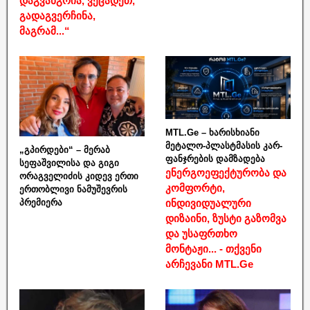
დაგვანგრია, ვეცადეთ,
გადაგვერჩინა,
მაგრამ...“
MTL.Ge – ხარისხიანი
მეტალო-პლასტმასის კარ-
„გპირდები“ – მერაბ
ფანჯრების დამზადება
სეფაშვილისა და გიგი
ენერგოეფექტურობა და
ორაგველიძის კიდევ ერთი
კომფორტი,
ერთობლივი ნამუშევრის
ინდივიდუალური
პრემიერა
დიზაინი, ზუსტი გაზომვა
და უსაფრთხო
მონტაჟი... - თქვენი
არჩევანი MTL.Ge