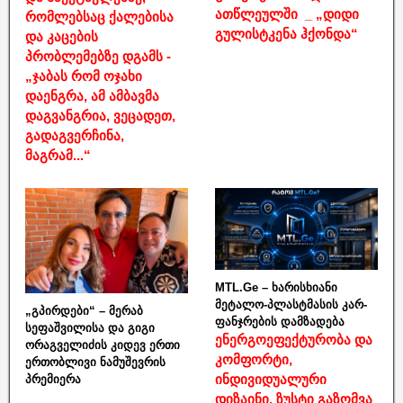
ათწლეულში _ „დიდი
რომლებსაც ქალებისა
გულისტკენა ჰქონდა“
და კაცების
პრობლემებზე დგამს -
„ჯაბას რომ ოჯახი
დაენგრა, ამ ამბავმა
დაგვანგრია, ვეცადეთ,
გადაგვერჩინა,
მაგრამ...“
MTL.Ge – ხარისხიანი
მეტალო-პლასტმასის კარ-
„გპირდები“ – მერაბ
ფანჯრების დამზადება
სეფაშვილისა და გიგი
ენერგოეფექტურობა და
ორაგველიძის კიდევ ერთი
კომფორტი,
ერთობლივი ნამუშევრის
ინდივიდუალური
პრემიერა
დიზაინი, ზუსტი გაზომვა