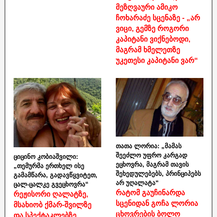
მეზღვაური ამიკო
ჩოხარაძე სცენაზე - „არ
ვიცი, გემზე როგორი
კაპიტანი ვიქნებოდი,
მაგრამ ხმელეთზე
უკეთესი კაპიტანი ვარ“
თათა ლორია: „მამას
შეეძლო უფრო კარგად
ციცინო კობიაშვილი:
ეცხოვრა, მაგრამ თავის
„თემურმა ერთხელ ისე
შეხედულებებს, პრინციპებს
გამამწარა, გადავწყვიტეთ,
არ უღალატა“
ცალ-ცალკე გვეცხოვრა“
რატომ გაუჩინარდა
რეჟისორი ღალატზე,
სცენიდან გოჩა ლორია
მსახიობ ქმარ-შვილზე
ცხოვრების ბოლო
და სპექტაკლებზე,