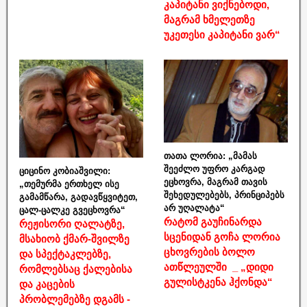
კაპიტანი ვიქნებოდი,
მაგრამ ხმელეთზე
უკეთესი კაპიტანი ვარ“
თათა ლორია: „მამას
შეეძლო უფრო კარგად
ციცინო კობიაშვილი:
ეცხოვრა, მაგრამ თავის
„თემურმა ერთხელ ისე
შეხედულებებს, პრინციპებს
გამამწარა, გადავწყვიტეთ,
არ უღალატა“
ცალ-ცალკე გვეცხოვრა“
რატომ გაუჩინარდა
რეჟისორი ღალატზე,
სცენიდან გოჩა ლორია
მსახიობ ქმარ-შვილზე
ცხოვრების ბოლო
და სპექტაკლებზე,
ათწლეულში _ „დიდი
რომლებსაც ქალებისა
გულისტკენა ჰქონდა“
და კაცების
პრობლემებზე დგამს -