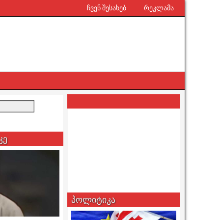
ჩვენ შესახებ
რეკლამა
კე
პოლიტიკა