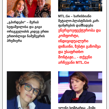
MTL.Ge – ხარისხიანი
მეტალო-პლასტმასის კარ-
„გპირდები“ – მერაბ
ფანჯრების დამზადება
სეფაშვილისა და გიგი
ენერგოეფექტურობა და
ორაგველიძის კიდევ ერთი
კომფორტი,
ერთობლივი ნამუშევრის
ინდივიდუალური
პრემიერა
დიზაინი, ზუსტი გაზომვა
და უსაფრთხო
მონტაჟი... - თქვენი
არჩევანი MTL.Ge
ელენე ხოშტარია: „ჩემი