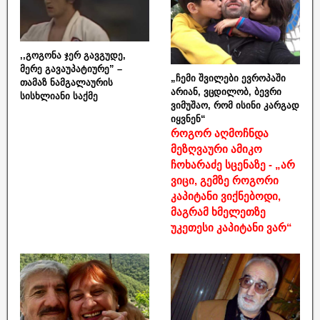
,,გოგონა ჯერ გავგუდე,
მერე გავაუპატიურე” –
„ჩემი შვილები ევროპაში
თამაზ ნამგალაურის
არიან, ვცდილობ, ბევრი
სისხლიანი საქმე
ვიმუშაო, რომ ისინი კარგად
იყვნენ“
როგორ აღმოჩნდა
მეზღვაური ამიკო
ჩოხარაძე სცენაზე - „არ
ვიცი, გემზე როგორი
კაპიტანი ვიქნებოდი,
მაგრამ ხმელეთზე
უკეთესი კაპიტანი ვარ“