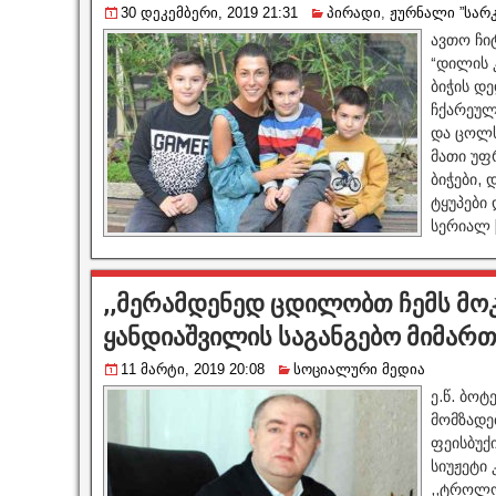
30 დეკემბერი, 2019 21:31
პირადი
,
ჟურნალი ”სარკ
ავთო ჩიტ
“დილის კ
ბიჭის დე
ჩქარეულ
და ცოლსა
მათი უფრ
ბიჭები, 
ტყუპები
სერიალ 
,,მერამდენედ ცდილობთ ჩემს მოკ
ყანდიაშვილის საგანგებო მიმართ
11 მარტი, 2019 20:08
სოციალური მედია
ე.წ. ბოტ
მომზადე
ფეისბუქი
სიუჟეტი 
,,ტროლო