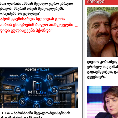
პირადი
ათა ლორია: „მამას შეეძლო უფრო კარგად
ცხოვრა, მაგრამ თავის შეხედულებებს,
რინციპებს არ უღალატა“
ატომ გაუჩინარდა სცენიდან გოჩა
ორია ცხოვრების ბოლო ათწლეულში _
დიდი გულისტკენა ჰქონდა“
ციცინო კობიაშვი
ერთხელ ისე გამა
გადავწყვიტეთ, ც
გვეცხოვრა“
TL.Ge – ხარისხიანი მეტალო-პლასტმასის