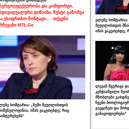
არ-ფანჯრების დამზადება
ნერგოეფექტურობა და კომფორტი,
ნდივიდუალური დიზაინი, ზუსტი გაზომვა
ა უსაფრთხო მონტაჟი... - თქვენი
ელენე ხოშტარია: 
რჩევანი MTL.Ge
მეუღლისთვის მნი
იმას ვაკეთებდე, 
ლევან წვერავა და
კენჭიაშვილი მეო
მშობლები გახდნენ
ჩვენი ბიოლოგიურ
ლენე ხოშტარია: „ჩემი მეუღლისთვის
გავყინეთ და მოხ
ნიშვნელოვანია, იმას ვაკეთებდე, რაც
განაყოფიერება“
აინტერესებს“