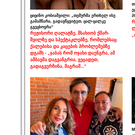
თ
ე
ციცინო კობიაშვილი: „თემურმა ერთხელ ისე
პ
გამამწარა, გადავწყვიტეთ, ცალ-ცალკე
რ
გვეცხოვრა“
ლ
რეჟისორი ღალატზე, მსახიობ ქმარ-
„
შვილზე და სპექტაკლებზე, რომლებსაც
ქალებისა და კაცების პრობლემებზე
დგამს - „ჯაბას რომ ოჯახი დაენგრა, ამ
ამბავმა დაგვანგრია, ვეცადეთ,
გადაგვერჩინა, მაგრამ...“
M