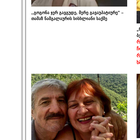
,,გოგონა ჯერ გავგუდე, მერე გავაუპატიურე” –
თამაზ ნამგალაურის სისხლიანი საქმე
„
ბ
რ
ჩ
რ
ხ