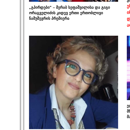
კ
ე
„გპირდები“ – მერაბ სეფაშვილისა და გიგი
ი
ორაგველიძის კიდევ ერთი ერთობლივი
ნამუშევრის პრემიერა
დ
ა
ე
მ
მ